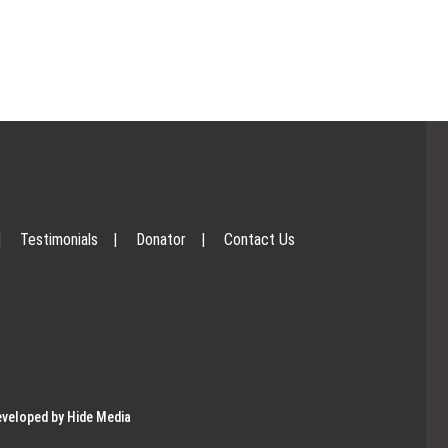
|
Testimonials
|
Donator
|
Contact Us
eveloped by Hide Media